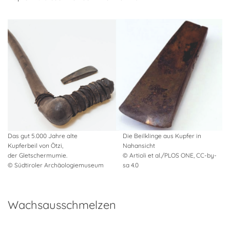
Das gut 5.000 Jahre alte
Die Beilklinge aus Kupfer in
Kupferbeil von Ötzi,
Nahansicht
der Gletschermumie.
© Artioli et al./PLOS ONE, CC-by-
© Südtiroler Archäologiemuseum
sa 4.0
Wachsausschmelzen