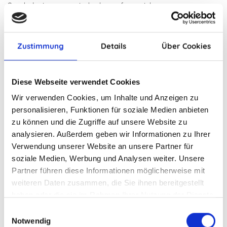
Sonderlegierungen sind sehr umfangreich.
Der Schmuckguss zum Beispiel dient als wirtschaftliche und
schnelle Reproduktionsmethode, mit der Sie die Wiedergabe
von feinsten Details und Oberflächenstrukturen, wie
Zustimmung
Details
Über Cookies
Fingerabdrücke auf Wachs, festhalten können. Beim Gießen
ist auch eine komplexe Formgebung durch CAD und
anschließenden 3D-Wachsdruck, Hohlguss und
Diese Webseite verwendet Cookies
qualitätsoptimierte Modellteilung möglich. Auch Multicolor-
Wir verwenden Cookies, um Inhalte und Anzeigen zu
Verfahren sind mit dieser Methode umsetzbar.
personalisieren, Funktionen für soziale Medien anbieten
Auch das Herstellen von Metallminiaturen ist mit unserer
zu können und die Zugriffe auf unsere Website zu
Fertigung möglich. Dazu zählt die Fertigung von Motoren-,
analysieren. Außerdem geben wir Informationen zu Ihrer
Maschinen- oder Automodellen. Dies ist vor allem für
Verwendung unserer Website an unsere Partner für
Sammlerobjektive und sehr individuelle Firmengeschenke
soziale Medien, Werbung und Analysen weiter. Unsere
eine geeignete Herstellungsmethode.
Partner führen diese Informationen möglicherweise mit
Für die Belobigung oder Firmenjubiläen von Mitarbeitern
weiteren Daten zusammen, die Sie ihnen bereitgestellt
und für die CI-Austattung im Außendienst oder für
haben oder die sie im Rahmen Ihrer Nutzung der Dienste
Vereinszwecke produzieren wir Einzelstücken und Serien wie
gesammelt haben.
Einwilligungsauswahl
zum Beispiel Anstecknadeln, Gürtel, und
Notwendig
Krawattenklammern.