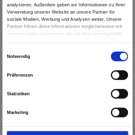
Kontakt
analysieren. Außerdem geben wir Informationen zu Ihrer
Verwendung unserer Website an unsere Partner für
So können Sie uns ereichen:
soziale Medien, Werbung und Analysen weiter. Unsere
Partner führen diese Informationen möglicherweise mit
weiteren Daten zusammen, die Sie ihnen bereitgestellt
info@herterich.de
haben oder die sie im Rahmen Ihrer Nutzung der Dienste
gesammelt haben.
Tel: 07231/9732-0
Einwilligungsauswahl
Notwendig
Fax: 07231/766838
Präferenzen
Sitemap:
Statistiken
Leistungen
Unternehmen
Marketing
Bestellung
Kontakt