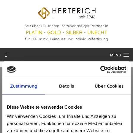
Seit über 80 Jahren Ihr zuverlässiger Partner in
PLATIN - GOLD - SILBER - UNECHT
für 3D-Druck, Feinguss und Individualfertigung
MENU
Startseite
Leistungen
Zustimmung
Details
Über Cookies
Hier sind wir zu finden:
Unternehmen
Diese Webseite verwendet Cookies
Bestellung
Hans Herterich GmbH + Co.KG
Wir verwenden Cookies, um Inhalte und Anzeigen zu
Burggartenstraße 17
Downloads
personalisieren, Funktionen für soziale Medien anbieten
75180 Pforzheim
zu können und die Zugriffe auf unsere Website zu
Deutschland