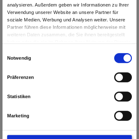
Kontakt
analysieren. Außerdem geben wir Informationen zu Ihrer
Verwendung unserer Website an unsere Partner für
So können Sie uns ereichen:
soziale Medien, Werbung und Analysen weiter. Unsere
Partner führen diese Informationen möglicherweise mit
weiteren Daten zusammen, die Sie ihnen bereitgestellt
info@herterich.de
haben oder die sie im Rahmen Ihrer Nutzung der Dienste
gesammelt haben.
Tel: 07231/9732-0
Einwilligungsauswahl
Notwendig
Fax: 07231/766838
Präferenzen
Sitemap:
Statistiken
Leistungen
Unternehmen
Marketing
Bestellung
Kontakt