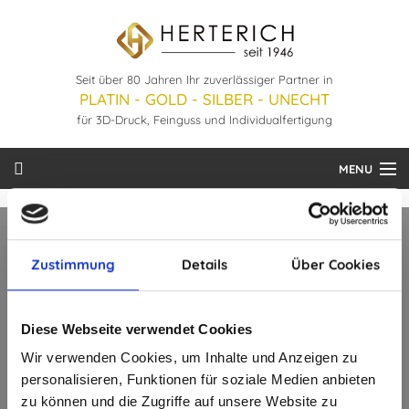
Seit über 80 Jahren Ihr zuverlässiger Partner in
PLATIN - GOLD - SILBER - UNECHT
für 3D-Druck, Feinguss und Individualfertigung
MENU
Startseite
Leistungen
Zustimmung
Details
Über Cookies
Hier sind wir zu finden:
Unternehmen
Diese Webseite verwendet Cookies
Bestellung
Hans Herterich GmbH + Co.KG
Wir verwenden Cookies, um Inhalte und Anzeigen zu
Burggartenstraße 17
Downloads
personalisieren, Funktionen für soziale Medien anbieten
75180 Pforzheim
zu können und die Zugriffe auf unsere Website zu
Deutschland